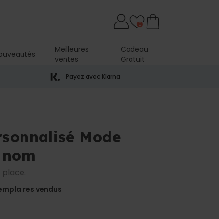
0
Meilleures
Cadeau
ouveautés
ventes
Gratuit
Payez avec Klarna
rsonnalisé Mode
c nom
 place.
emplaires vendus