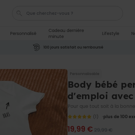
Cadeau dernière
Personnalisé
Lifestyle
N
minute
Mugg
Porte Cle
Cadre
Tasse
Gin
100 jours satisfait ou remboursé
Personnalisable
Paillasson personnalisé
Personnalisable
plus de
61.700
Body bébé pe
44,99 €
exemplaires
vendus
d'emploi ave
Poster personnalisé avec
Pour que tout soit à la bonne
votre animal de compagnie
plus de 400
29,99 €
(1)
plus de 100
ex
exemplaires
vendus
19,99 €
29,99 €