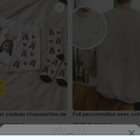
et cadeau chaussettes de Pâques et boxers
Pull personnalisé avec vot
 €
39,98 €
39,99 €
49,99 €