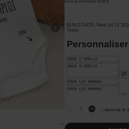
Personnalisable
Vous économisez
10,00 €
Verre Aperol Spritz
personnalisé avec prénom
plus de
22.600
exemplaires
24,99 €
vendus
Personnalisable
Photo sur bois personnalisée
avec 4 photos
plus de 5.400
exemplaires
44,99 €
vendus
Personnalisable
Chaussettes personnalisées
avec votre animal de
compagnie
plus de
13.600
exemplaires
34,99 €
vendus
Moins de
10
d
Quantité