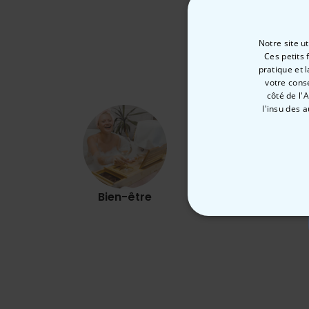
Notre site u
Ces petits 
pratique et 
votre cons
côté de l'
l'insu des 
Bien-être
Plein air
STRICTEMENT