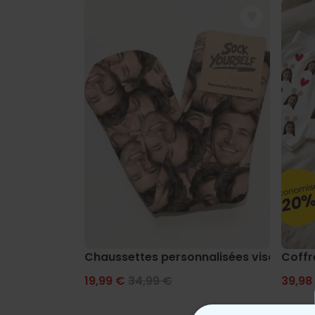
Chaussettes personnalisées visage
Coffr
19,99 €
34,99 €
39,98