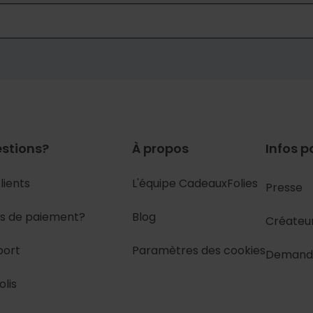
stions?
À propos
Infos p
lients
L'équipe CadeauxFolies
Presse
s de paiement?
Blog
Créateu
port
Paramètres des cookies
Demand
olis