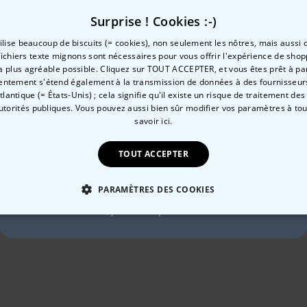
Surprise ! Cookies :-)
tilise beaucoup de biscuits (= cookies), non seulement les nôtres, mais aussi c
Catégorie concernée
fichiers texte mignons sont nécessaires pour vous offrir l'expérience de shop
Consultez nos autres catégories de cadeux insolites
la plus agréable possible. Cliquez sur TOUT ACCEPTER, et vous êtes prêt à part
Envie de
entement s'étend également à la transmission de données à des fournisseurs
Atlantique (= États-Unis) ; cela signifie qu'il existe un risque de traitement de
autorités publiques. Vous pouvez aussi bien sûr modifier vos paramètres à t
10 % de réduction ?
savoir ici.
TOUT ACCEPTER
Oui, volontiers !
PARAMÈTRES DES COOKIES
Coquin
Jardinage
Non merci, je n'aime pas les réductions
 NÉCESSAIRE
PERFORMANCE
COMMERCIALISATION