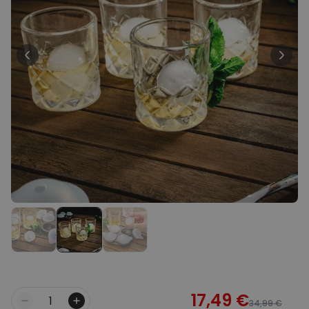
Personnalisable
Verre Aperol Spritz
personnalisé avec prénom
plus de
22.600
exemplaires
24,99 €
vendus
Personnalisable
Photo sur bois personnalisée
avec 4 photos
plus de 5.400
exemplaires
44,99 €
vendus
Personnalisable
Chaussettes personnalisées
avec votre animal de
compagnie
plus de
13.600
exemplaires
34,99 €
vendus
17,49 €
34,99 €
Quantité