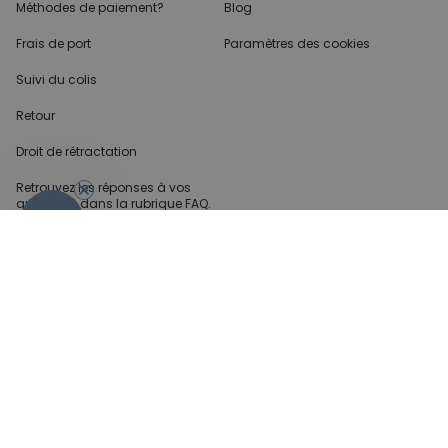
Méthodes de paiement?
Blog
Frais de port
Paramètres des cookies
Suivi du colis
Retour
Droit de rétractation
Retrouvez les réponses
à vos
questions dans
la rubrique FAQ.
- 10%
Infos partenaires
Presse
Créateur de contenu
Demandes B2B
Méthode de paiment