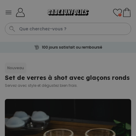
Skip to Content
0
100 jours satisfait ou remboursé
Mugg
Porte Cle
Cadre
Tasse
Gin
Nouveau
Set de verres à shot avec glaçons ronds
Personnalisable
Paillasson personnalisé
plus de
Servez avec style et dégustez bien frais.
61.700
exemplaires
44,99 €
vendus
Poster personnalisé avec
votre animal de compagnie
plus de 400
29,99 €
exemplaires
vendus