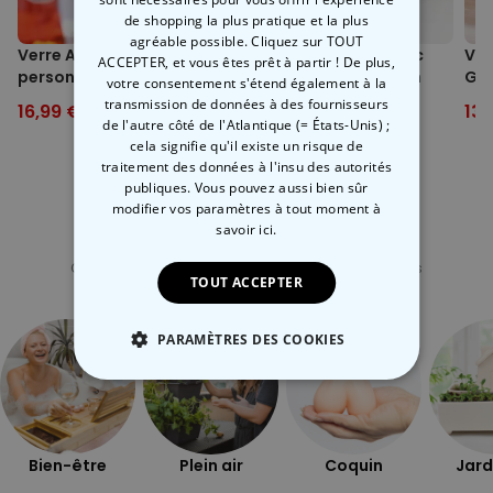
de shopping la plus pratique et la plus
agréable possible. Cliquez sur TOUT
Verre Aperol Spritz
Tasse à Thé Chat avec
Ver
ACCEPTER, et vous êtes prêt à partir ! De plus,
personnalisé avec
Infuseur à Thé Poisson
Giv
votre consentement s'étend également à la
prénom
transmission de données à des fournisseurs
16,99 €
24,99 €
14,99 €
19,99 €
13,
de l'autre côté de l'Atlantique (= États-Unis) ;
cela signifie qu'il existe un risque de
traitement des données à l'insu des autorités
publiques. Vous pouvez aussi bien sûr
modifier vos paramètres à tout moment
à
savoir ici.
Catégorie concernée
Consultez nos autres catégories de cadeux insolites
TOUT ACCEPTER
PARAMÈTRES DES COOKIES
STRICTEMENT NÉCESSAIRE
PERFORMANCE
Bien-être
Plein air
Coquin
Jard
COMMERCIALISATION